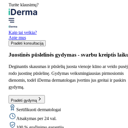
Turite klausimų?
Kaip tai veikia?
Apie mus
Pradėti konsultaciją
Juostinės pūslelinės gydymas
- svarbu kreiptis laik
Deginantis skausmas ir pūslelių juosta vienoje kūno ar veido pusėj
rodo juostinę pūslelinę. Gydymas veiksmingiausias pirmosiomis
dienomis, todėl iDerma dermatologas įvertins jus greitai ir paskirs
gydymą.
Pradėti gydymą
Sertifikuoti dermatologai
Atsakymas per 24 val.
100 % grąžinimo garantija