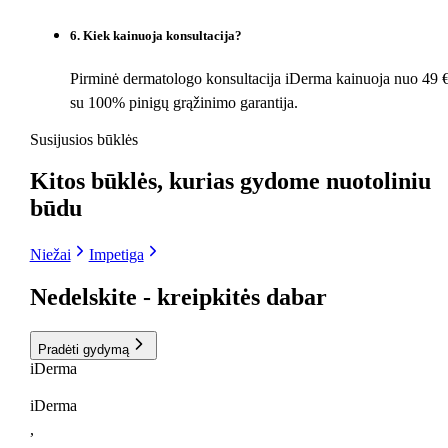
6
.
Kiek kainuoja konsultacija?
Pirminė dermatologo konsultacija iDerma kainuoja nuo 49 €
su 100% pinigų grąžinimo garantija.
Susijusios būklės
Kitos būklės, kurias gydome nuotoliniu
būdu
Niežai
Impetiga
Nedelskite
- kreipkitės dabar
Pradėti gydymą
i
Derma
iDerma
,