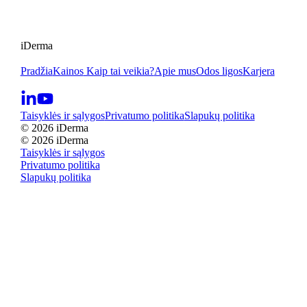
iDerma
Pradžia
Kainos
Kaip tai veikia?
Apie mus
Odos ligos
Karjera
Taisyklės ir sąlygos
Privatumo politika
Slapukų politika
© 2026 iDerma
© 2026 iDerma
Taisyklės ir sąlygos
Privatumo politika
Slapukų politika