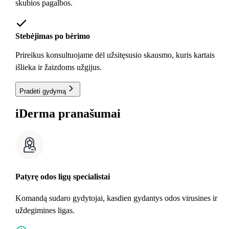
skubios pagalbos.
Stebėjimas po bėrimo
Prireikus konsultuojame dėl užsitęsusio skausmo, kuris kartais
išlieka ir žaizdoms užgijus.
Pradėti gydymą
i
Derma pranašumai
Patyrę odos ligų specialistai
Komandą sudaro gydytojai, kasdien gydantys odos virusines ir
uždegimines ligas.