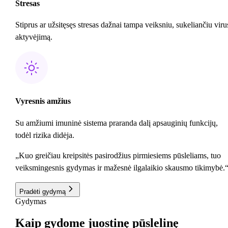
Stresas
Stiprus ar užsitęsęs stresas dažnai tampa veiksniu, sukeliančiu viru
aktyvėjimą.
Vyresnis amžius
Su amžiumi imuninė sistema praranda dalį apsauginių funkcijų,
todėl rizika didėja.
„Kuo greičiau kreipsitės pasirodžius pirmiesiems pūsleliams, tuo
veiksmingesnis gydymas ir mažesnė ilgalaikio skausmo tikimybė.
Pradėti gydymą
Gydymas
Kaip
gydome
juostinę pūslelinę