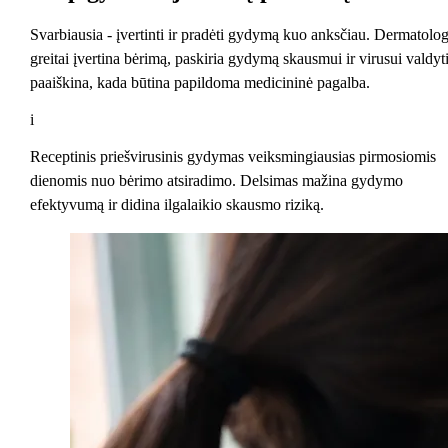
Svarbiausia - įvertinti ir pradėti gydymą kuo anksčiau. Dermatolo
greitai įvertina bėrimą, paskiria gydymą skausmui ir virusui valdyti
paaiškina, kada būtina papildoma medicininė pagalba.
i
Receptinis priešvirusinis gydymas veiksmingiausias pirmosiomis
dienomis nuo bėrimo atsiradimo. Delsimas mažina gydymo
efektyvumą ir didina ilgalaikio skausmo riziką.