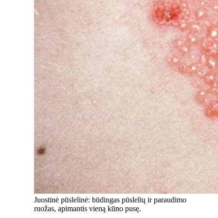
Juostinė pūslelinė: būdingas pūslelių ir paraudimo
ruožas, apimantis vieną kūno pusę.