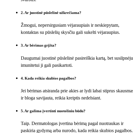
2
.
Ar juostinė pūslelinė užkrečiama?
Žmogui, nepersirgusiam vėjaraupiais ir neskiepytam,
kontaktas su pūslelių skysčiu gali sukelti vėjaraupius.
3
.
Ar bėrimas grįžta?
Daugumai juostinė pūslelinė pasireiškia kartą, bet susilpnėju
imunitetui ji gali pasikartoti.
4
.
Kada reikia skubios pagalbos?
Jei bėrimas atsiranda prie akies ar lydi labai stiprus skausma
ir bloga savijauta, reikia kreiptis nedelsiant.
5
.
Ar galima įvertinti nuotoliniu būdu?
Taip. Dermatologas įvertina bėrimą pagal nuotraukas ir
paskiria gydymą arba nurodo, kada reikia skubios pagalbos.