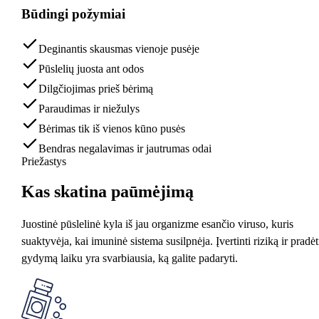
Būdingi požymiai
Deginantis skausmas vienoje pusėje
Pūslelių juosta ant odos
Dilgčiojimas prieš bėrimą
Paraudimas ir niežulys
Bėrimas tik iš vienos kūno pusės
Bendras negalavimas ir jautrumas odai
Priežastys
Kas skatina
paūmėjimą
Juostinė pūslelinė kyla iš jau organizme esančio viruso, kuris
suaktyvėja, kai imuninė sistema susilpnėja. Įvertinti riziką ir pradėt
gydymą laiku yra svarbiausia, ką galite padaryti.