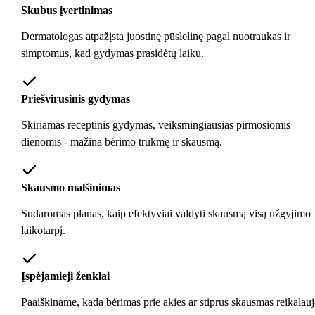
Skubus įvertinimas
Dermatologas atpažįsta juostinę pūslelinę pagal nuotraukas ir
simptomus, kad gydymas prasidėtų laiku.
Priešvirusinis gydymas
Skiriamas receptinis gydymas, veiksmingiausias pirmosiomis
dienomis - mažina bėrimo trukmę ir skausmą.
Skausmo malšinimas
Sudaromas planas, kaip efektyviai valdyti skausmą visą užgyjimo
laikotarpį.
Įspėjamieji ženklai
Paaiškiname, kada bėrimas prie akies ar stiprus skausmas reikalauj