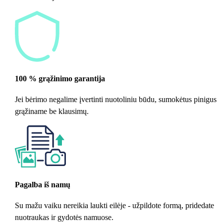
100 % grąžinimo garantija
Jei bėrimo negalime įvertinti nuotoliniu būdu, sumokėtus pinigus
grąžiname be klausimų.
Pagalba iš namų
Su mažu vaiku nereikia laukti eilėje - užpildote formą, pridedate
nuotraukas ir gydotės namuose.