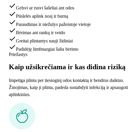
Gelsvi ar rusvi šašeliai ant odos
Pūslelės aplink nosį ir burną
Paraudimas ir niežulys pažeistoje vietoje
Bėrimas ant rankų ir veido
Greitai plintantys nauji židiniai
Padidėję limfmazgiai šalia bėrimo
Priežastys
Kaip užsikrečiama ir kas
didina riziką
Impetiga plinta per tiesioginį odos kontaktą ir bendrus daiktus.
Žinojimas, kaip ji plinta, padeda sustabdyti infekciją ir apsaugoti
aplinkinius.