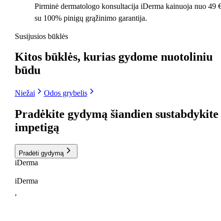
Pirminė dermatologo konsultacija iDerma kainuoja nuo 49 €
su 100% pinigų grąžinimo garantija.
Susijusios būklės
Kitos būklės, kurias gydome nuotoliniu
būdu
Niežai
Odos grybelis
Pradėkite gydymą šiandien
sustabdykite
impetigą
Pradėti gydymą
i
Derma
iDerma
,