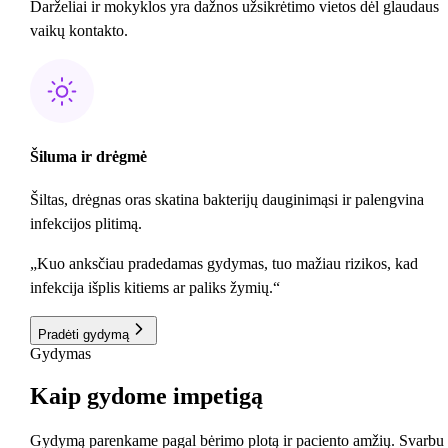
Darželiai ir mokyklos yra dažnos užsikrėtimo vietos dėl glaudaus
vaikų kontakto.
Šiluma ir drėgmė
Šiltas, drėgnas oras skatina bakterijų dauginimąsi ir palengvina
infekcijos plitimą.
„Kuo anksčiau pradedamas gydymas, tuo mažiau rizikos, kad
infekcija išplis kitiems ar paliks žymių.“
Pradėti gydymą
Gydymas
Kaip
gydome
impetigą
Gydymą parenkame pagal bėrimo plotą ir paciento amžių. Svarbu