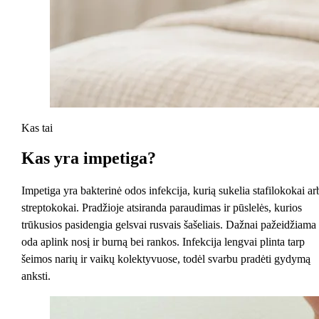
Kas tai
Kas yra
impetiga?
Impetiga yra bakterinė odos infekcija, kurią sukelia stafilokokai ar
streptokokai. Pradžioje atsiranda paraudimas ir pūslelės, kurios
trūkusios pasidengia gelsvai rusvais šašeliais. Dažnai pažeidžiama
oda aplink nosį ir burną bei rankos. Infekcija lengvai plinta tarp
šeimos narių ir vaikų kolektyvuose, todėl svarbu pradėti gydymą
anksti.