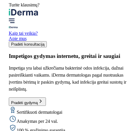
Turite klausimų?
Kaip tai veikia?
Apie mus
Pradėti konsultaciją
Impetigos gydymas
internetu, greitai ir saugiai
Impetiga yra labai užkrečiama bakterinė odos infekcija, dažnai
pasireiškianti vaikams. iDerma dermatologas pagal nuotraukas
įvertins bėrimą ir paskirs gydymą, kad infekcija greitai sustotų ir
neišplistų.
Pradėti gydymą
Sertifikuoti dermatologai
Atsakymas per 24 val.
100 % grąžinimo garantija