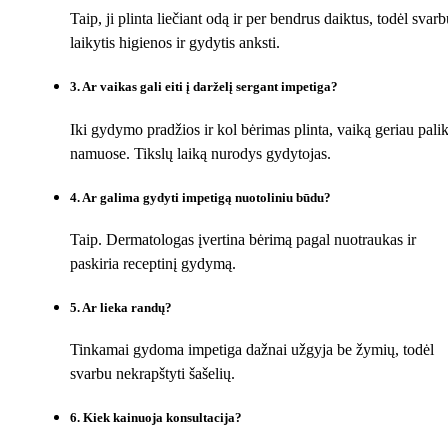
Taip, ji plinta liečiant odą ir per bendrus daiktus, todėl svarb
laikytis higienos ir gydytis anksti.
3
.
Ar vaikas gali eiti į darželį sergant impetiga?
Iki gydymo pradžios ir kol bėrimas plinta, vaiką geriau palik
namuose. Tikslų laiką nurodys gydytojas.
4
.
Ar galima gydyti impetigą nuotoliniu būdu?
Taip. Dermatologas įvertina bėrimą pagal nuotraukas ir
paskiria receptinį gydymą.
5
.
Ar lieka randų?
Tinkamai gydoma impetiga dažnai užgyja be žymių, todėl
svarbu nekrapštyti šašelių.
6
.
Kiek kainuoja konsultacija?