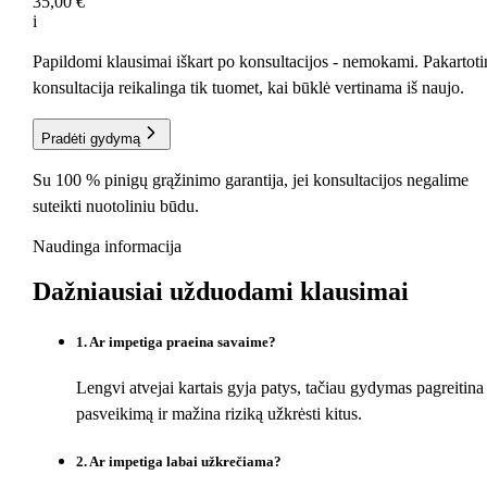
35,00 €
i
Papildomi klausimai iškart po konsultacijos - nemokami. Pakartoti
konsultacija reikalinga tik tuomet, kai būklė vertinama iš naujo.
Pradėti gydymą
Su 100 % pinigų grąžinimo garantija, jei konsultacijos negalime
suteikti nuotoliniu būdu.
Naudinga informacija
Dažniausiai užduodami
klausimai
1
.
Ar impetiga praeina savaime?
Lengvi atvejai kartais gyja patys, tačiau gydymas pagreitina
pasveikimą ir mažina riziką užkrėsti kitus.
2
.
Ar impetiga labai užkrečiama?