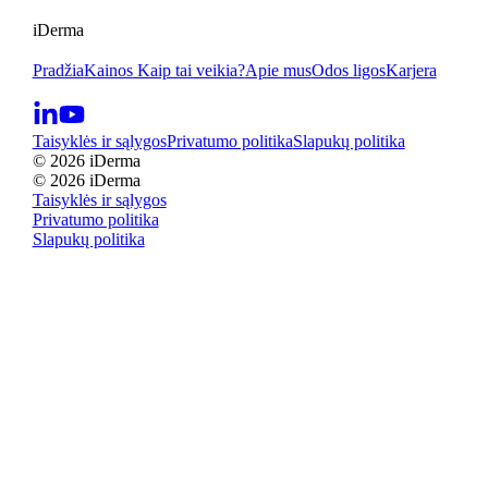
iDerma
Pradžia
Kainos
Kaip tai veikia?
Apie mus
Odos ligos
Karjera
Taisyklės ir sąlygos
Privatumo politika
Slapukų politika
© 2026 iDerma
© 2026 iDerma
Taisyklės ir sąlygos
Privatumo politika
Slapukų politika