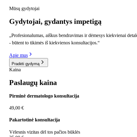
Mūsų gydytojai
Gydytojai
, gydantys impetigą
„Profesionalumas, aiškus bendravimas ir dėmesys kiekvienai detal
- būtent to tikimės iš kiekvienos konsultacijos.“
Apie mus
Pradėti gydymą
Kaina
Paslaugų
kaina
Pirminė dermatologo konsultacija
49,00 €
Pakartotinė konsultacija
Vėlesnis vizitas dėl tos pačios būklės