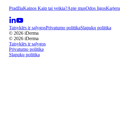
Pradžia
Kainos
Kaip tai veikia?
Apie mus
Odos ligos
Karjera
Taisyklės ir sąlygos
Privatumo politika
Slapukų politika
© 2026 iDerma
© 2026 iDerma
Taisyklės ir sąlygos
Privatumo politika
Slapukų politika