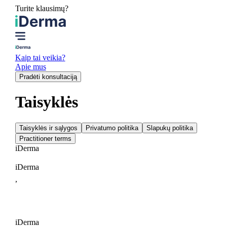
Turite klausimų?
Kaip tai veikia?
Apie mus
Pradėti konsultaciją
Taisyklės
Taisyklės ir sąlygos
Privatumo politika
Slapukų politika
Practitioner terms
i
Derma
iDerma
,
iDerma