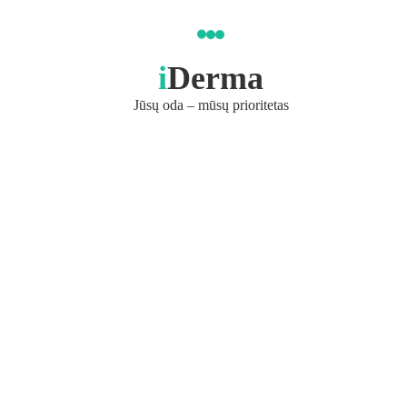
i
Derma
Jūsų oda – mūsų prioritetas