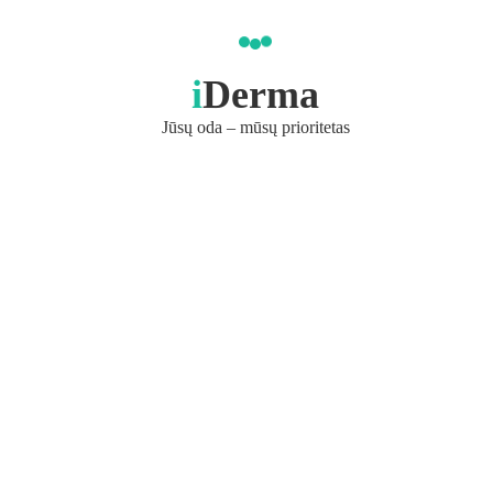
i
Derma
Jūsų oda – mūsų prioritetas