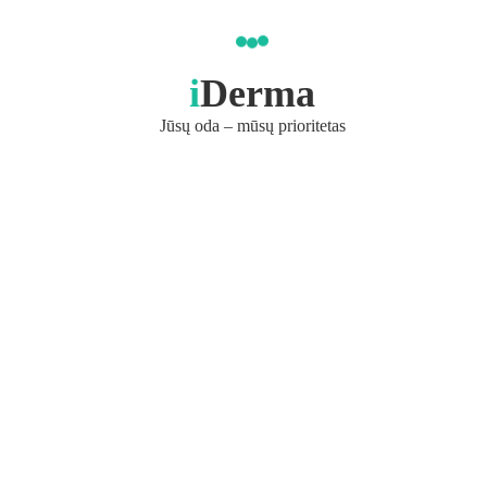
i
Derma
Jūsų oda – mūsų prioritetas